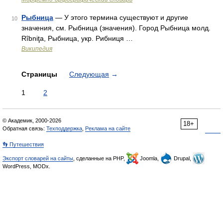
Рыбница
— У этого термина существуют и другие
10
значения, см. Рыбница (значения). Город Рыбница молд.
Rîbniţa, Рыбница, укр. Рибниця …
Википедия
Страницы
Следующая
→
1
2
© Академик, 2000-2026
18+
Обратная связь:
Техподдержка
,
Реклама на сайте
👣 Путешествия
Экспорт словарей на сайты
, сделанные на PHP,
Joomla,
Drupal,
WordPress, MODx.