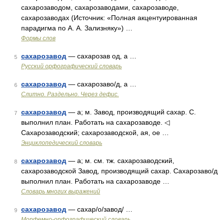
сахарозаводом, сахарозаводами, сахарозаводе,
сахарозаводах (Источник: «Полная акцентуированная
парадигма по А. А. Зализняку») …
Формы слов
сахарозавод
— сахарозав од, а …
5
Русский орфографический словарь
сахарозавод
— сахарозаво/д, а …
6
Слитно. Раздельно. Через дефис.
сахарозавод
— а; м. Завод, производящий сахар. С.
7
выполнил план. Работать на сахарозаводе. ◁
Сахарозаводский; сахарозаводской, ая, ое …
Энциклопедический словарь
сахарозавод
— а; м. см. тж. сахарозаводский,
8
сахарозаводской Завод, производящий сахар. Сахарозаво/д
выполнил план. Работать на сахарозаводе …
Словарь многих выражений
сахарозавод
— сахар/о/завод/ …
9
Морфемно-орфографический словарь